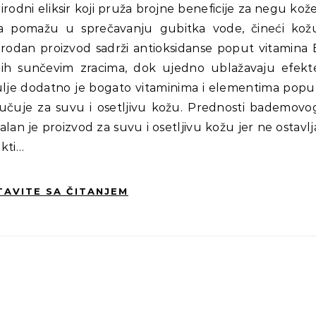
va pomažu u sprečavanju gubitka vode, čineći kož
irodan proizvod sadrži antioksidanse poput vitamina 
anih sunčevim zracima, dok ujedno ublažavaju efekt
lje dodatno je bogato vitaminima i elementima popu
oručuje za suvu i osetljivu kožu. Prednosti bademovo
ealan je proizvod za suvu i osetljivu kožu jer ne ostavlj
ekti…
TAVITE SA ČITANJEM