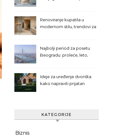
uzrastu deteta
Renoviranje kupatila u
modernom stilu, trendovi za
2026. i praktična rešenja za
svakodnevnu upotrebu
Najbolji period za posetu
Beogradu: proleće, leto,
jesen ili zima?
Ideje za uređenje dvorišta:
kako napraviti prijatan
prostor za odmor
KATEGORIJE
Biznis