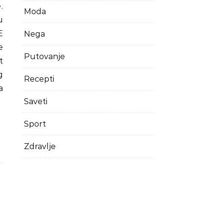
Moda
u
E
Nega
e
Putovanje
t
g
Recepti
a
Saveti
Sport
Zdravlje