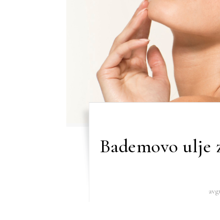
Bademovo ulje z
avg