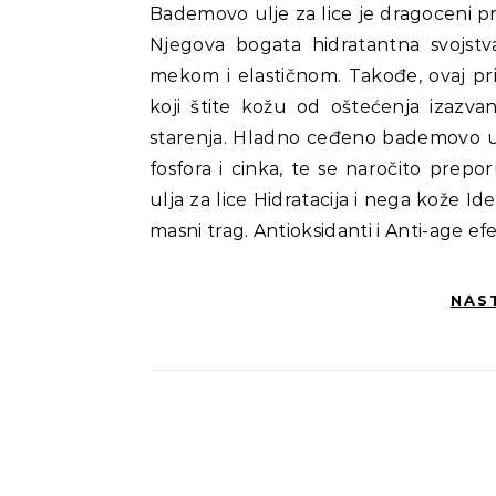
Bademovo ulje za lice je dragoceni prirodni eliksir koji pruža brojne beneficije za negu kože.
Njegova bogata hidratantna svojst
mekom i elastičnom. Takođe, ovaj pr
koji štite kožu od oštećenja izazv
starenja. Hladno ceđeno bademovo u
fosfora i cinka, te se naročito prep
ulja za lice Hidratacija i nega kože Id
masni trag. Antioksidanti i Anti-age ef
NAS