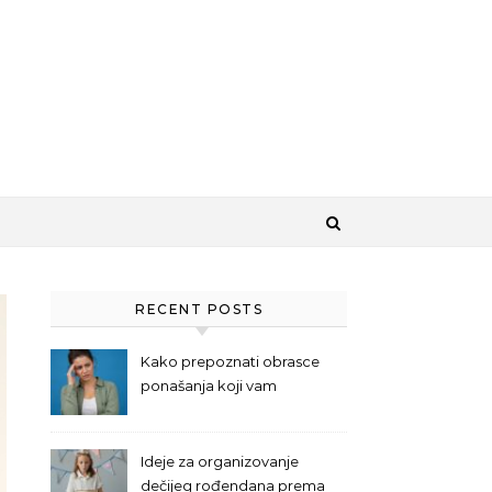
RECENT POSTS
Kako prepoznati obrasce
ponašanja koji vam
otežavaju svakodnevni život
Ideje za organizovanje
dečijeg rođendana prema