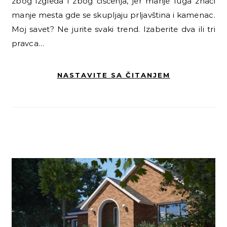
zbog izgleda i zbog čišćenja, jer manje fuga znači
manje mesta gde se skupljaju prljavština i kamenac.
Moj savet? Ne jurite svaki trend. Izaberite dva ili tri
pravca…
NASTAVITE SA ČITANJEM