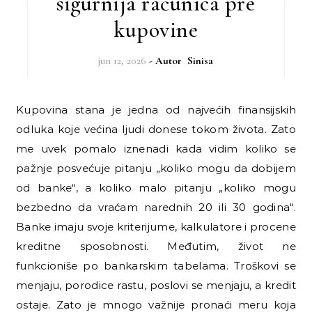
sigurnija računica pre
kupovine
jun 12, 2026
- Autor
Sinisa
Kupovina stana je jedna od najvećih finansijskih
odluka koje većina ljudi donese tokom života. Zato
me uvek pomalo iznenadi kada vidim koliko se
pažnje posvećuje pitanju „koliko mogu da dobijem
od banke“, a koliko malo pitanju „koliko mogu
bezbedno da vraćam narednih 20 ili 30 godina“.
Banke imaju svoje kriterijume, kalkulatore i procene
kreditne sposobnosti. Međutim, život ne
funkcioniše po bankarskim tabelama. Troškovi se
menjaju, porodice rastu, poslovi se menjaju, a kredit
ostaje. Zato je mnogo važnije pronaći meru koja