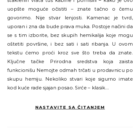
staklenih vrata tuš kabine i pomislili – kako je ovo
uopšte moguće očistiti – znate tačno o čemu
govorimo. Nije stvar lenjosti. Kamenac je tvrd,
uporan i zna da bude prava muka. Postoje načini da
se s tim izborite, bez skupih hemikalija koje mogu
oštetiti površine, i bez sati i sati ribanja. U ovom
tekstu ćemo proći kroz sve što treba da znate.
Ključne tačke Prirodna sredstva koja zaista
funkcionišu Nemojte odmah trčati u prodavnicu po
skupu hemiju. Nekoliko stvari koje sigurno imate
kod kuće rade sjajan posao. Sirće – klasik…
NASTAVITE SA ČITANJEM