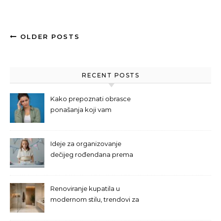
OLDER POSTS
RECENT POSTS
Kako prepoznati obrasce
ponašanja koji vam
otežavaju svakodnevni život
Ideje za organizovanje
dečijeg rođendana prema
uzrastu deteta
Renoviranje kupatila u
modernom stilu, trendovi za
2026. i praktična rešenja za
svakodnevnu upotrebu