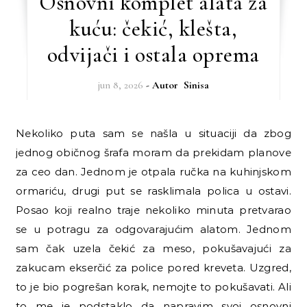
Osnovni komplet alata za
kuću: čekić, klešta,
odvijači i ostala oprema
jun 8, 2026
- Autor
Sinisa
Nekoliko puta sam se našla u situaciji da zbog
jednog običnog šrafa moram da prekidam planove
za ceo dan. Jednom je otpala ručka na kuhinjskom
ormariću, drugi put se rasklimala polica u ostavi.
Posao koji realno traje nekoliko minuta pretvarao
se u potragu za odgovarajućim alatom. Jednom
sam čak uzela čekić za meso, pokušavajući za
zakucam ekserčić za police pored kreveta. Uzgred,
to je bio pogrešan korak, nemojte to pokušavati. Ali
to me je podstaklo da napravim svoj osnovni