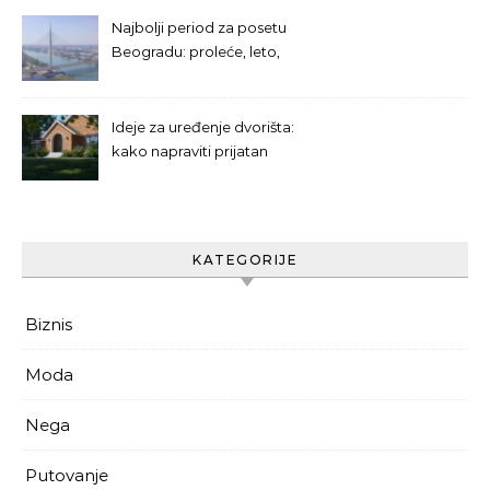
Najbolji period za posetu
Beogradu: proleće, leto,
jesen ili zima?
Ideje za uređenje dvorišta:
kako napraviti prijatan
prostor za odmor
KATEGORIJE
Biznis
Moda
Nega
Putovanje