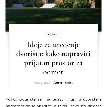
SAVETI
Ideje za uređenje
dvorišta: kako napraviti
prijatan prostor za
odmor
jun 25, 2026
- Autor
Sinisa
Koliko puta ste seli na terasu ili ušli u dvorište s
namerom da se opustite, a završili tako što gledate