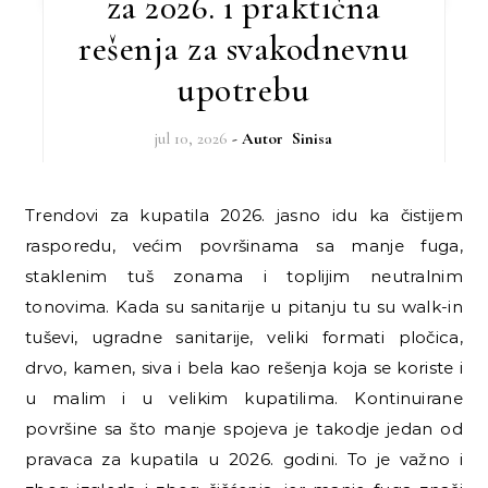
za 2026. i praktična
rešenja za svakodnevnu
upotrebu
jul 10, 2026
- Autor
Sinisa
Trendovi za kupatila 2026. jasno idu ka čistijem
rasporedu, većim površinama sa manje fuga,
staklenim tuš zonama i toplijim neutralnim
tonovima. Kada su sanitarije u pitanju tu su walk-in
tuševi, ugradne sanitarije, veliki formati pločica,
drvo, kamen, siva i bela kao rešenja koja se koriste i
u malim i u velikim kupatilima. Kontinuirane
površine sa što manje spojeva je takodje jedan od
pravaca za kupatila u 2026. godini. To je važno i