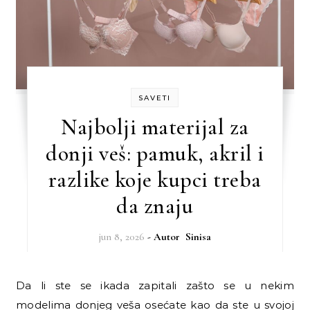
SAVETI
Najbolji materijal za
donji veš: pamuk, akril i
razlike koje kupci treba
da znaju
jun 8, 2026
- Autor
Sinisa
Da li ste se ikada zapitali zašto se u nekim
modelima donjeg veša osećate kao da ste u svojoj