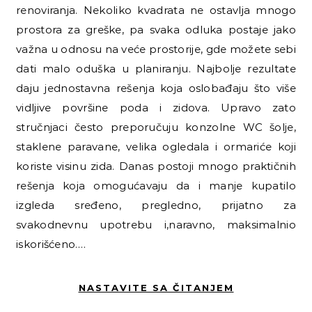
renoviranja. Nekoliko kvadrata ne ostavlja mnogo
prostora za greške, pa svaka odluka postaje jako
važna u odnosu na veće prostorije, gde možete sebi
dati malo oduška u planiranju. Najbolje rezultate
daju jednostavna rešenja koja oslobađaju što više
vidljive površine poda i zidova. Upravo zato
stručnjaci često preporučuju konzolne WC šolje,
staklene paravane, velika ogledala i ormariće koji
koriste visinu zida. Danas postoji mnogo praktičnih
rešenja koja omogućavaju da i manje kupatilo
izgleda sređeno, pregledno, prijatno za
svakodnevnu upotrebu i,naravno, maksimalnio
iskorišćeno.…
NASTAVITE SA ČITANJEM