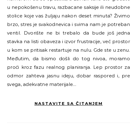
u nepokošenu travu, razbacane saksije ili neudobne
stolice koje vas žuljaju nakon deset minuta? Živimo
brzo, stres je svakodnevica i svima nam je potreban
ventil. Dvorište ne bi trebalo da bude još jedna
stavka na listi obaveza i izvor frustracije, već prostor
u kom se pritisak restartuje na nulu. Gde ste u zenu.
Međutim, da bismo došli do tog nivoa, moramo
proći kroz fazu realnog planiranja. Lep prostor za
odmor zahteva jasnu ideju, dobar raspored i, pre
svega, adekvatne materijale…
NASTAVITE SA ČITANJEM