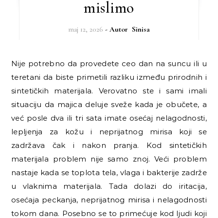
mislimo
maj 12, 2026
- Autor
Sinisa
Nije potrebno da provedete ceo dan na suncu ili u
teretani da biste primetili razliku između prirodnih i
sintetičkih materijala. Verovatno ste i sami imali
situaciju da majica deluje sveže kada je obučete, a
već posle dva ili tri sata imate osećaj nelagodnosti,
lepljenja za kožu i neprijatnog mirisa koji se
zadržava čak i nakon pranja. Kod sintetičkih
materijala problem nije samo znoj. Veći problem
nastaje kada se toplota tela, vlaga i bakterije zadrže
u vlaknima materijala. Tada dolazi do iritacija,
osećaja peckanja, neprijatnog mirisa i nelagodnosti
tokom dana. Posebno se to primećuje kod ljudi koji