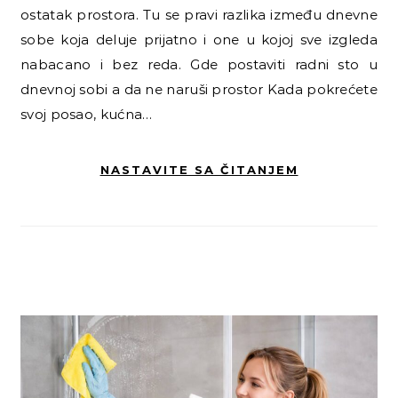
ostatak prostora. Tu se pravi razlika između dnevne
sobe koja deluje prijatno i one u kojoj sve izgleda
nabacano i bez reda. Gde postaviti radni sto u
dnevnoj sobi a da ne naruši prostor Kada pokrećete
svoj posao, kućna…
NASTAVITE SA ČITANJEM