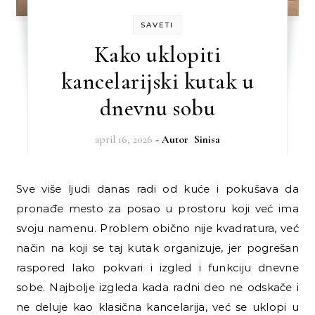
SAVETI
Kako uklopiti
kancelarijski kutak u
dnevnu sobu
april 16, 2026
- Autor
Sinisa
Sve više ljudi danas radi od kuće i pokušava da
pronađe mesto za posao u prostoru koji već ima
svoju namenu. Problem obično nije kvadratura, već
način na koji se taj kutak organizuje, jer pogrešan
raspored lako pokvari i izgled i funkciju dnevne
sobe. Najbolje izgleda kada radni deo ne odskače i
ne deluje kao klasična kancelarija, već se uklopi u