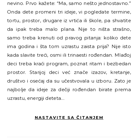
nevino. Prvo kažete: “Ma, samo nešto jednostavno.”
Onda dete promeni tri ideje, vi pogledate termine,
tortu, prostor, drugare iz vrtića ili škole, pa shvatite
da ipak treba malo plana. Nije to ništa strašno,
samo treba krenuti od pravog pitanja: koliko dete
ima godina i šta tom uzrastu zaista prija? Nije isto
kada slavite treći, osmi ili trinaesti rođendan. Mlađoj
deci treba kraći program, poznat ritam i bezbedan
prostor. Starijoj deci već znače izazov, kretanje,
društvo i osećaj da su učestvovala u izboru. Zato je
najbolje da ideje za dečiji rođendan birate prema
uzrastu, energiji deteta…
NASTAVITE SA ČITANJEM