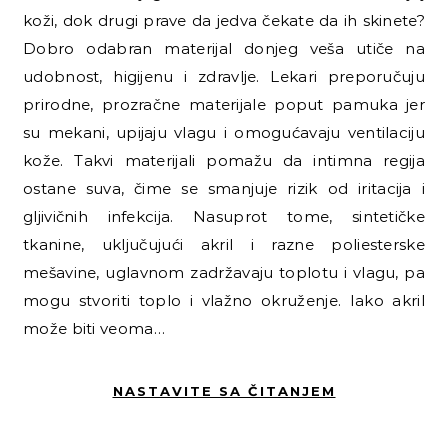
koži, dok drugi prave da jedva čekate da ih skinete?
Dobro odabran materijal donjeg veša utiče na
udobnost, higijenu i zdravlje. Lekari preporučuju
prirodne, prozračne materijale poput pamuka jer
su mekani, upijaju vlagu i omogućavaju ventilaciju
kože. Takvi materijali pomažu da intimna regija
ostane suva, čime se smanjuje rizik od iritacija i
gljivičnih infekcija. Nasuprot tome, sintetičke
tkanine, uključujući akril i razne poliesterske
mešavine, uglavnom zadržavaju toplotu i vlagu, pa
mogu stvoriti toplo i vlažno okruženje. Iako akril
može biti veoma…
NASTAVITE SA ČITANJEM